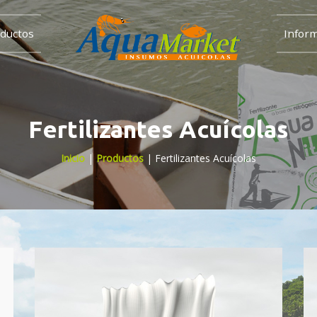
ductos
Infor
Fertilizantes Acuícolas
Inicio
|
Productos
| Fertilizantes Acuícolas